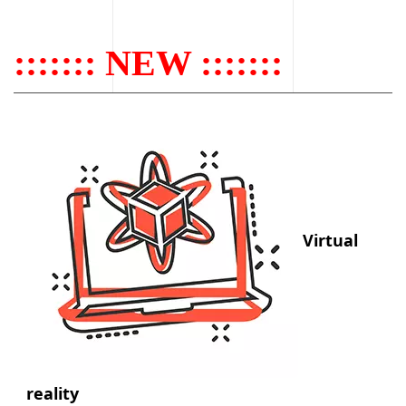
::::::: NEW :::::::
Virtual
reality